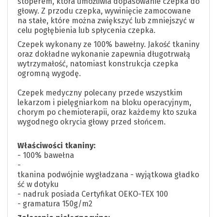
stoperem, która umożliwia dopasowanie czepka do
głowy. Z przodu czepka, wywinięcie zamocowane
na stałe, które można zwiększyć lub zmniejszyć w
celu pogłębienia lub spłycenia czepka.
Czepek wykonany ze 100% bawełny. Jakość tkaniny
oraz dokładne wykonanie zapewnia długotrwałą
wytrzymałość, natomiast konstrukcja czepka
ogromną wygodę.
Czepek medyczny polecany przede wszystkim
lekarzom i pielęgniarkom na bloku operacyjnym,
chorym po chemioterapii, oraz każdemy kto szuka
wygodnego okrycia głowy przed słońcem.
Właściwości tkaniny:
- 100% bawełna
-
tkanina podwójnie wygładzana - wyjątkowa gładko
ść w dotyku
- nadruk posiada Certyfikat OEKO-TEX 100
- gramatura 150g/m2