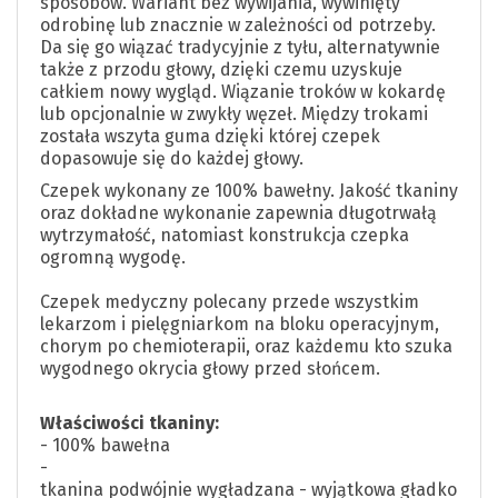
sposobów. Wariant bez wywijania, wywinięty
odrobinę lub znacznie w zależności od potrzeby.
Da się go wiązać tradycyjnie z tyłu, alternatywnie
także z przodu głowy, dzięki czemu uzyskuje
całkiem nowy wygląd. Wiązanie troków w kokardę
lub opcjonalnie w zwykły węzeł. Między trokami
została wszyta guma dzięki której czepek
dopasowuje się do każdej głowy.
Czepek wykonany ze 100% bawełny. Jakość tkaniny
oraz dokładne wykonanie zapewnia długotrwałą
wytrzymałość, natomiast konstrukcja czepka
ogromną wygodę.
Czepek medyczny polecany przede wszystkim
lekarzom i pielęgniarkom na bloku operacyjnym,
chorym po chemioterapii, oraz każdemu kto szuka
wygodnego okrycia głowy przed słońcem.
Właściwości tkaniny:
- 100% bawełna
-
tkanina podwójnie wygładzana - wyjątkowa gładko