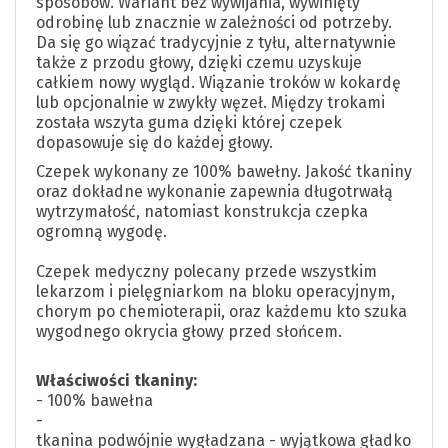
sposobów. Wariant bez wywijania, wywinięty
odrobinę lub znacznie w zależności od potrzeby.
Da się go wiązać tradycyjnie z tyłu, alternatywnie
także z przodu głowy, dzięki czemu uzyskuje
całkiem nowy wygląd. Wiązanie troków w kokardę
lub opcjonalnie w zwykły węzeł. Między trokami
została wszyta guma dzięki której czepek
dopasowuje się do każdej głowy.
Czepek wykonany ze 100% bawełny. Jakość tkaniny
oraz dokładne wykonanie zapewnia długotrwałą
wytrzymałość, natomiast konstrukcja czepka
ogromną wygodę.
Czepek medyczny polecany przede wszystkim
lekarzom i pielęgniarkom na bloku operacyjnym,
chorym po chemioterapii, oraz każdemu kto szuka
wygodnego okrycia głowy przed słońcem.
Właściwości tkaniny:
- 100% bawełna
-
tkanina podwójnie wygładzana - wyjątkowa gładko