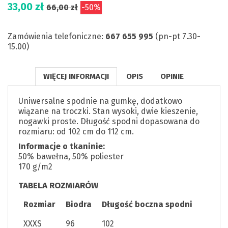
33,00 zł
66,00 zł
-50%
Zamówienia telefoniczne:
667 655 995
(pn-pt 7.30-
15.00)
WIĘCEJ INFORMACJI
OPIS
OPINIE
Uniwersalne spodnie na gumkę, dodatkowo
wiązane na troczki. Stan wysoki, dwie kieszenie,
nogawki proste. Długość spodni dopasowana do
rozmiaru: od 102 cm do 112 cm.
Informacje o tkaninie:
50% bawełna, 50% poliester
170 g/m2
TABELA ROZMIARÓW
Rozmiar
Biodra
Długość boczna spodni
XXXS
96
102