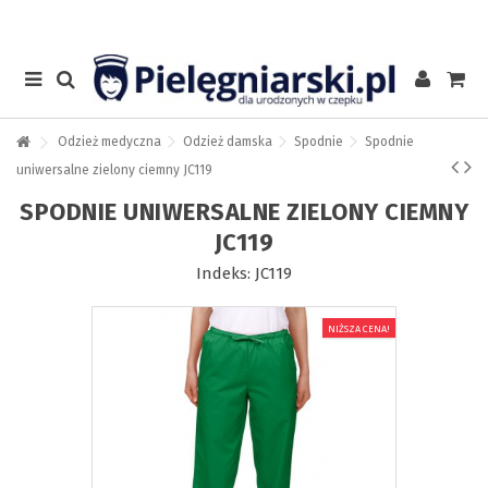
Odzież medyczna
Odzież damska
Spodnie
Spodnie
uniwersalne zielony ciemny JC119
SPODNIE UNIWERSALNE ZIELONY CIEMNY
JC119
Indeks:
JC119
NIŻSZA CENA!