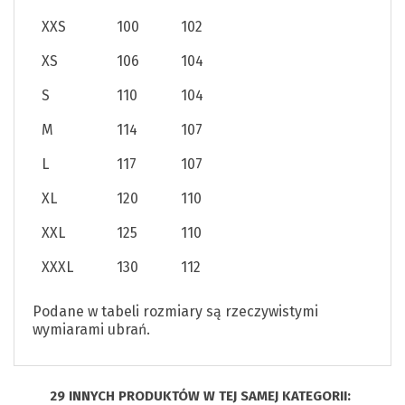
XXS
100
102
XS
106
104
S
110
104
M
114
107
L
117
107
XL
120
110
XXL
125
110
XXXL
130
112
Podane w tabeli rozmiary są rzeczywistymi
wymiarami ubrań.
29 INNYCH PRODUKTÓW W TEJ SAMEJ KATEGORII: