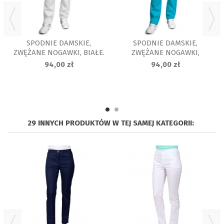
SPODNIE DAMSKIE,
SPODNIE DAMSKIE,
ZWĘŻANE NOGAWKI, BIAŁE.
ZWĘŻANE NOGAWKI,
UN121
LAZUROWE UN121
94,00 zł
94,00 zł
29 INNYCH PRODUKTÓW W TEJ SAMEJ KATEGORII: