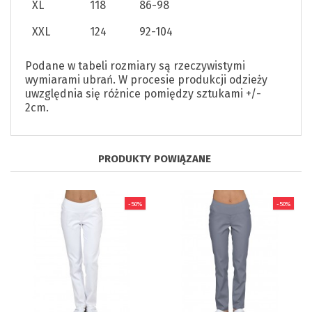
XL
118
86-98
XXL
124
92-104
Podane w tabeli rozmiary są rzeczywistymi
wymiarami ubrań. W procesie produkcji odzieży
uwzględnia się różnice pomiędzy sztukami +/-
2cm.
PRODUKTY POWIĄZANE
-50%
-50%