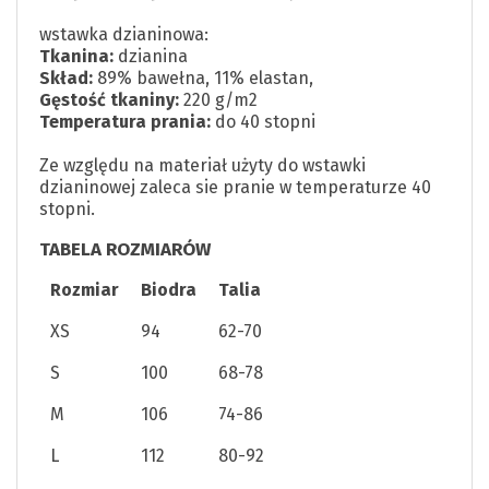
wstawka dzianinowa:
Tkanina:
dzianina
Skład:
89% bawełna, 11% elastan,
Gęstość tkaniny:
220 g/m2
Temperatura prania:
do 40 stopni
Ze względu na materiał użyty do wstawki
dzianinowej zaleca sie pranie w temperaturze 40
stopni.
TABELA ROZMIARÓW
Rozmiar
Biodra
Talia
XS
94
62-70
S
100
68-78
M
106
74-86
L
112
80-92