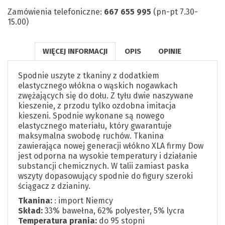
Zamówienia telefoniczne:
667 655 995
(pn-pt 7.30-
15.00)
WIĘCEJ INFORMACJI
OPIS
OPINIE
Spodnie uszyte z tkaniny z dodatkiem
elastycznego włókna o wąskich nogawkach
zwężających się do dołu. Z tyłu dwie naszywane
kieszenie, z przodu tylko ozdobna imitacja
kieszeni. Spodnie wykonane są nowego
elastycznego materiału, który gwarantuje
maksymalna swobodę ruchów. Tkanina
zawierająca nowej generacji włókno XLA firmy Dow
jest odporna na wysokie temperatury i działanie
substancji chemicznych. W talii zamiast paska
wszyty dopasowujący spodnie do figury szeroki
ściągacz z dzianiny.
Tkanina:
: import Niemcy
Skład:
33% bawełna, 62% polyester, 5% lycra
Temperatura prania:
do 95 stopni