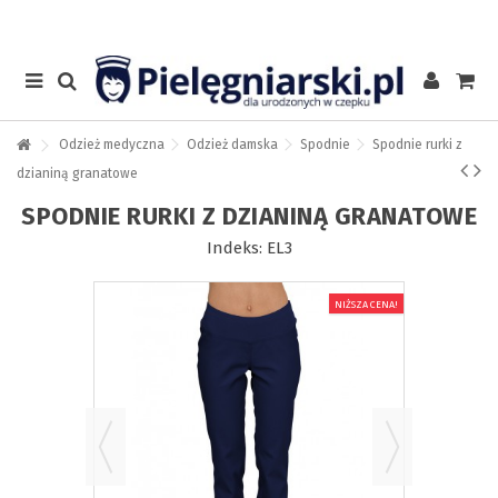
Odzież medyczna
Odzież damska
Spodnie
Spodnie rurki z
dzianiną granatowe
SPODNIE RURKI Z DZIANINĄ GRANATOWE
Indeks:
EL3
NIŻSZA CENA!