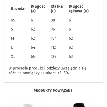
Długość
Klatka
Długość
Rozmiar
(A)
(C)
rękawa (H)
XS
61
88
61
S
62
96
61
M
62
104
62
L
64
112
62
XL
65
124
63
W procesie produkcji odzieży uwzględnia się
różnice pomiędzy sztukami +/- 5%
PRODUKTY POWIĄZANE