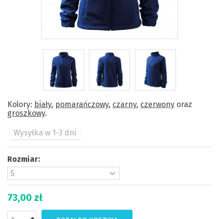
Kolory:
biały
,
pomarańczowy
,
czarny
,
czerwony
oraz
groszkowy
.
Wysyłka w 1-3 dni
Rozmiar:
73,00 zł