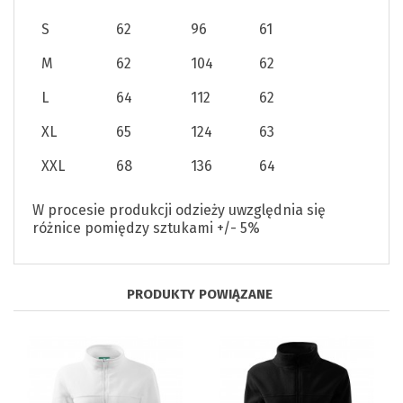
S
62
96
61
M
62
104
62
L
64
112
62
XL
65
124
63
XXL
68
136
64
W procesie produkcji odzieży uwzględnia się
różnice pomiędzy sztukami +/- 5%
PRODUKTY POWIĄZANE