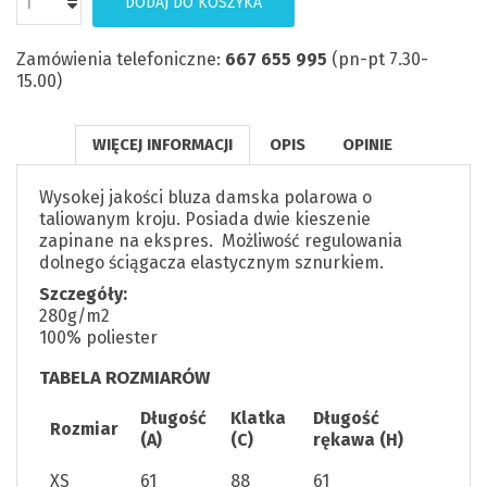
DODAJ DO KOSZYKA
Zamówienia telefoniczne:
667 655 995
(pn-pt 7.30-
15.00)
WIĘCEJ INFORMACJI
OPIS
OPINIE
Wysokej jakości bluza damska polarowa o
taliowanym kroju. Posiada dwie kieszenie
zapinane na ekspres. Możliwość regulowania
dolnego ściągacza elastycznym sznurkiem.
Szczegóły:
280g/m2
100% poliester
TABELA ROZMIARÓW
Długość
Klatka
Długość
Rozmiar
(A)
(C)
rękawa (H)
XS
61
88
61