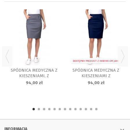
DOSTĘPNY PRODUKT Z INNYMI OPCJAMI
SPÓDNICA MEDYCZNA Z
SPÓDNICA MEDYCZNA Z
KIESZENIAMI, Z
KIESZENIAMI Z
ELASTANEM, POPIEL
ELASTANEM, GRANATOWA
94,00 zł
94,00 zł
INFORMACJA