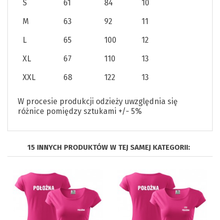
S
61
84
10
M
63
92
11
L
65
100
12
XL
67
110
13
XXL
68
122
13
W procesie produkcji odzieży uwzględnia się
różnice pomiędzy sztukami +/- 5%
15 INNYCH PRODUKTÓW W TEJ SAMEJ KATEGORII: