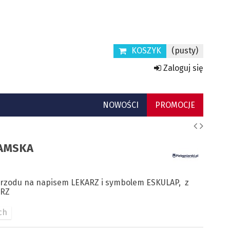
KOSZYK
(pusty)
Zaloguj się
NOWOŚCI
PROMOCJE
DAMSKA
przodu na napisem LEKARZ i symbolem ESKULAP, z
ARZ
ch