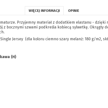
WIĘCEJ INFORMACJI
OPINIE
aturze. Przyjemny materiał z dodatkiem elastanu - dzięki n
krój z bocznymi szwami podkreśla kobiecą sylwetkę. Okrągły 
ch.
Single Jersey (dla koloru ciemno szary melanż: 180 g/m2, sk
ękawa (H)