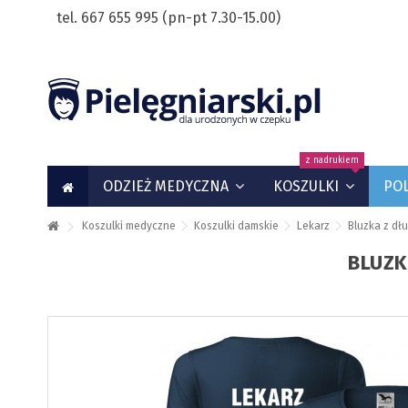
tel. 667 655 995 (pn-pt 7.30-15.00)
z nadrukiem
ODZIEŻ MEDYCZNA
KOSZULKI
PO
Koszulki medyczne
Koszulki damskie
Lekarz
Bluzka z dł
BLUZK