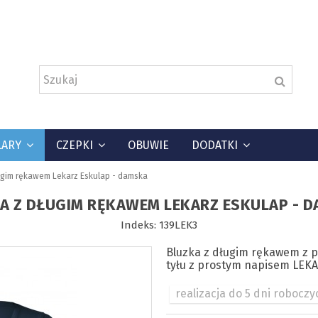
LARY
CZEPKI
OBUWIE
DODATKI
ugim rękawem Lekarz Eskulap - damska
A Z DŁUGIM RĘKAWEM LEKARZ ESKULAP - 
Indeks:
139LEK3
Bluzka z długim rękawem z 
tyłu z prostym napisem LEK
realizacja do 5 dni roboczy