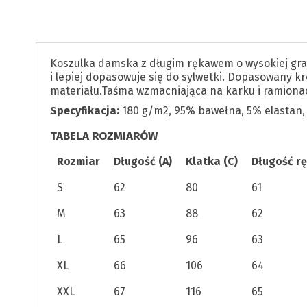
Koszulka damska z długim rękawem o wysokiej gram
i lepiej dopasowuje się do sylwetki. Dopasowany 
materiału.Taśma wzmacniająca na karku i ramiona
Specyfikacja:
180 g/m2, 95% bawełna, 5% elastan, 
TABELA ROZMIARÓW
Rozmiar
Długość (A)
Klatka (C)
Długość r
S
62
80
61
M
63
88
62
L
65
96
63
XL
66
106
64
XXL
67
116
65