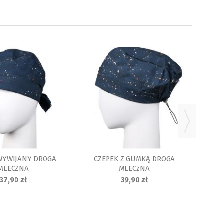
CZ
WYWIJANY DROGA
CZEPEK Z GUMKĄ DROGA
MLECZNA
MLECZNA
37,90 zł
39,90 zł