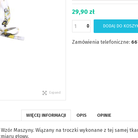
29,90 zł
DODAJ DO KOSZY
Zamówienia telefoniczne:
66
Expand
WIĘCEJ INFORMACJI
OPIS
OPINIE
 Wzór Maszyny. Wiązany na troczki wykonane z tej samej tkani
zmiaru głowy.