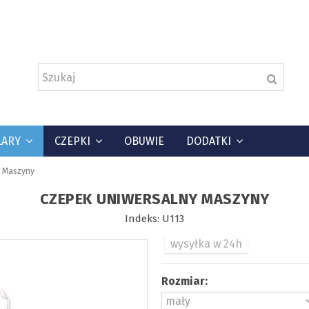
LARY
CZEPKI
OBUWIE
DODATKI
y Maszyny
CZEPEK UNIWERSALNY MASZYNY
Indeks:
U113
wysyłka w 24h
Rozmiar: