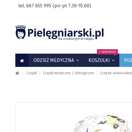
tel. 667 655 995 (pn-pt 7.30-15.00)
z nadrukiem
ODZIEŻ MEDYCZNA
KOSZULKI
PO
Czepki
Czepki medyczne / chirurgiczne
Czepek uniwersaln