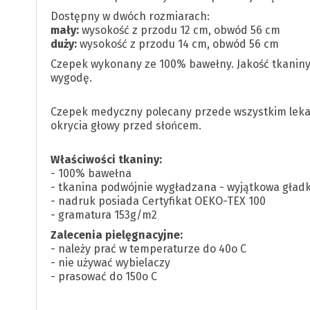
Dostępny w dwóch rozmiarach:
mały:
wysokość z przodu 12 cm, obwód 56 cm
duży:
wysokość z przodu 14 cm, obwód 56 cm
Czepek wykonany ze 100% bawełny. Jakość tkanin
wygodę.
Czepek medyczny polecany przede wszystkim leka
okrycia głowy przed słońcem.
Właściwości tkaniny:
- 100% bawełna
- tkanina podwójnie wygładzana - wyjątkowa gład
- nadruk posiada Certyfikat OEKO-TEX 100
- gramatura 153g/m2
Zalecenia pielęgnacyjne:
- należy prać w temperaturze do 40o C
- nie używać wybielaczy
- prasować do 150o C