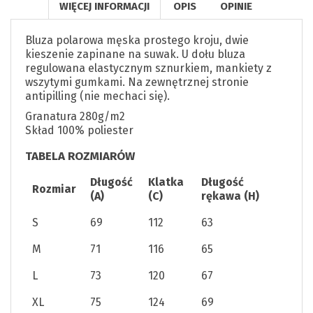
WIĘCEJ INFORMACJI
OPIS
OPINIE
Bluza polarowa męska prostego kroju, dwie
kieszenie zapinane na suwak. U dołu bluza
regulowana elastycznym sznurkiem, mankiety z
wszytymi gumkami. Na zewnętrznej stronie
antipilling (nie mechaci się).
Granatura 280g/m2
Skład 100% poliester
TABELA ROZMIARÓW
Długość
Klatka
Długość
Rozmiar
(A)
(C)
rękawa (H)
S
69
112
63
M
71
116
65
L
73
120
67
XL
75
124
69