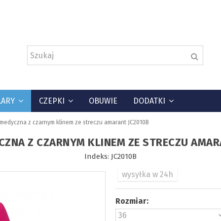
LARY
CZEPKI
OBUWIE
DODATKI
 medyczna z czarnym klinem ze streczu amarant JC2010B
CZNA Z CZARNYM KLINEM ZE STRECZU AMAR
Indeks:
JC2010B
wysyłka w 24h
Rozmiar: