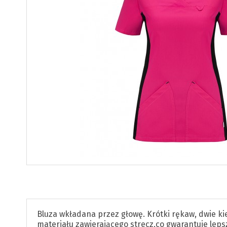
Bluza wkładana przez
głowę
. Krótki rękaw, dwie k
materiału zawierającego strecz,co gwarantuje lep