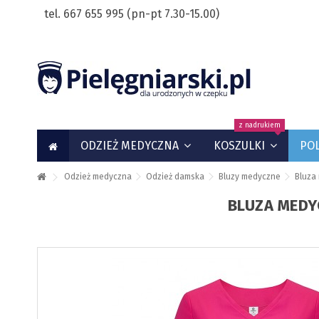
tel. 667 655 995 (pn-pt 7.30-15.00)
z nadrukiem
ODZIEŻ MEDYCZNA
KOSZULKI
PO
Odzież medyczna
Odzież damska
Bluzy medyczne
Bluza
BLUZA MEDY