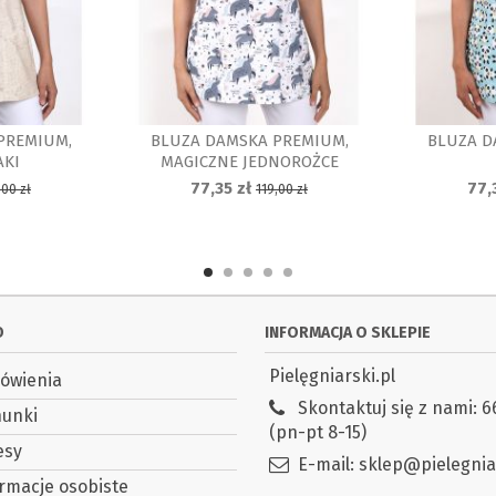
PREMIUM,
BLUZA DAMSKA PREMIUM,
BLUZA D
AKI
MAGICZNE JEDNOROŻCE
77,35 zł
77,
,00 zł
119,00 zł
O
INFORMACJA O SKLEPIE
Pielęgniarski.pl
ówienia
Skontaktuj się z nami:
6
hunki
(pn-pt 8-15)
esy
E-mail:
sklep@pielegniar
rmacje osobiste