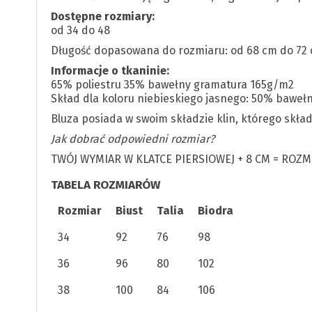
Dostępne rozmiary:
od 34 do 48
Długość dopasowana do rozmiaru: od 68 cm do 72 c
Informacje o tkaninie:
65% poliestru 35% bawełny gramatura 165g/m2
Skład dla koloru niebieskiego jasnego: 50% baweł
Bluza posiada w swoim składzie klin, którego skła
Jak dobrać odpowiedni rozmiar?
TWÓJ WYMIAR W KLATCE PIERSIOWEJ + 8 CM = ROZM
TABELA ROZMIARÓW
Rozmiar
Biust
Talia
Biodra
34
92
76
98
36
96
80
102
38
100
84
106