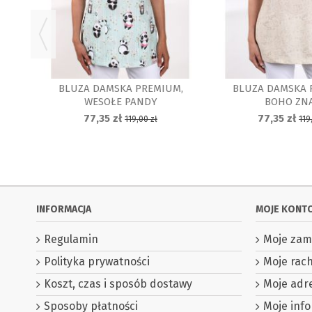
BLUZA DAMSKA PREMIUM,
BLUZA DAMSKA 
WESOŁE PANDY
BOHO ZN
77,35 zł
77,35 zł
119,00 zł
119
INFORMACJA
MOJE KONT
Regulamin
Moje zam
Polityka prywatności
Moje rac
Koszt, czas i sposób dostawy
Moje adr
Sposoby płatności
Moje info