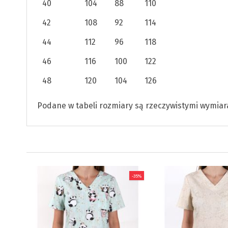
40
104
88
110
42
108
92
114
44
112
96
118
46
116
100
122
48
120
104
126
Podane w tabeli rozmiary są rzeczywistymi wymiar
-35%
A,
TOWY